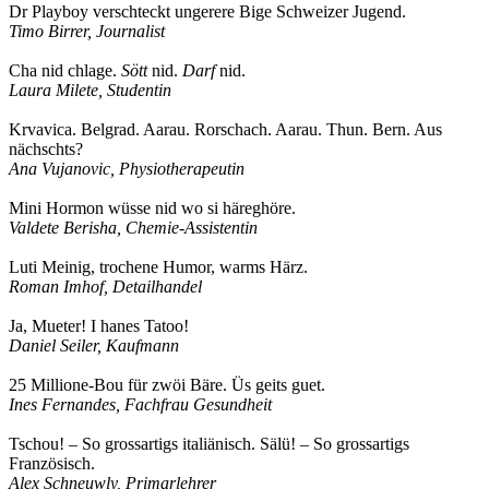
Dr Playboy verschteckt ungerere Bige Schweizer Jugend.
Timo Birrer, Journalist
Cha nid chlage.
Sött
nid.
Darf
nid.
Laura Milete, Studentin
Krvavica. Belgrad. Aarau. Rorschach. Aarau. Thun. Bern. Aus
nächschts?
Ana Vujanovic, Physiotherapeutin
Mini Hormon wüsse nid wo si häreghöre.
Valdete Berisha, Chemie-Assistentin
Luti Meinig, trochene Humor, warms Härz.
Roman Imhof, Detailhandel
Ja, Mueter! I hanes Tatoo!
Daniel Seiler, Kaufmann
25 Millione-Bou für zwöi Bäre. Üs geits guet.
Ines Fernandes, Fachfrau Gesundheit
Tschou! – So grossartigs italiänisch. Sälü! – So grossartigs
Französisch.
Alex Schneuwly, Primarlehrer