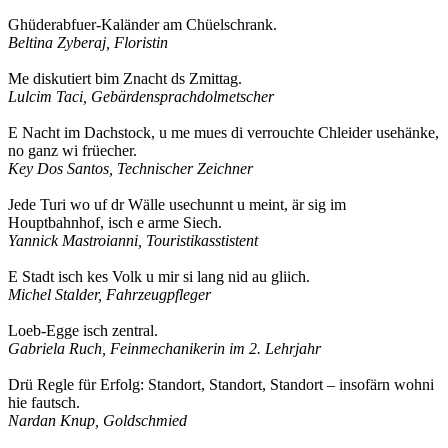
Ghüderabfuer-Kaländer am Chüelschrank.
Beltina Zyberaj, Floristin
Me diskutiert bim Znacht ds Zmittag.
Lulcim Taci, Gebärdensprachdolmetscher
E Nacht im Dachstock, u me mues di verrouchte Chleider usehänke,
no ganz wi früecher.
Key Dos Santos, Technischer Zeichner
Jede Turi wo uf dr Wälle usechunnt u meint, är sig im
Houptbahnhof, isch e arme Siech.
Yannick Mastroianni, Touristikasstistent
E Stadt isch kes Volk u mir si lang nid au gliich.
Michel Stalder, Fahrzeugpfleger
Loeb-Egge isch zentral.
Gabriela Ruch, Feinmechanikerin im 2. Lehrjahr
Drü Regle für Erfolg: Standort, Standort, Standort – insofärn wohni
hie fautsch.
Nardan Knup, Goldschmied