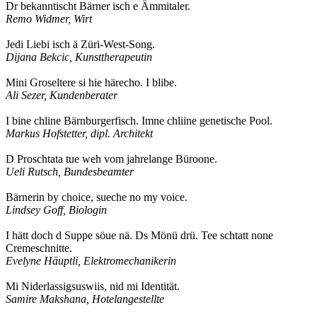
Dr bekanntischt Bärner isch e Ämmitaler.
Remo Widmer, Wirt
Jedi Liebi isch ä Züri-West-Song.
Dijana Bekcic, Kunsttherapeutin
Mini Groseltere si hie härecho. I blibe.
Ali Sezer, Kundenberater
I bine chline Bärnburgerfisch. Imne chliine genetische Pool.
Markus Hofstetter, dipl. Architekt
D Proschtata tue weh vom jahrelange Büroone.
Ueli Rutsch, Bundesbeamter
Bärnerin by choice, sueche no my voice.
Lindsey Goff, Biologin
I hätt doch d Suppe söue nä. Ds Mönü drü. Tee schtatt none
Cremeschnitte.
Evelyne Häuptli, Elektromechanikerin
Mi Niderlassigsuswiis, nid mi Identität.
Samire Makshana, Hotelangestellte