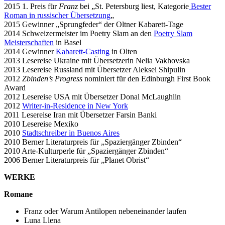
2015 1. Preis für
Franz
bei „St. Petersburg liest, Kategorie
Bester
Roman in russischer Übersetzung
„
2015 Gewinner „Sprungfeder“ der Oltner Kabarett-Tage
2014 Schweizermeister im Poetry Slam an den
Poetry Slam
Meisterschaften
in Basel
2014 Gewinner
Kabarett-Casting
in Olten
2013 Lesereise Ukraine mit Übersetzerin Nelia Vakhovska
2013 Lesereise Russland mit Übersetzer Aleksei Shipulin
2012
Zbinden’s Progress
nominiert für den Edinburgh First Book
Award
2012 Lesereise USA mit Übersetzer Donal McLaughlin
2012
Writer-in-Residence in New York
2011 Lesereise Iran mit Übersetzer Farsin Banki
2010 Lesereise Mexiko
2010
Stadtschreiber in Buenos Aires
2010 Berner Literaturpreis für „Spaziergänger Zbinden“
2010 Arte-Kulturperle für „Spaziergänger Zbinden“
2006 Berner Literaturpreis für „Planet Obrist“
WERKE
Romane
Franz oder Warum Antilopen nebeneinander laufen
Luna Llena