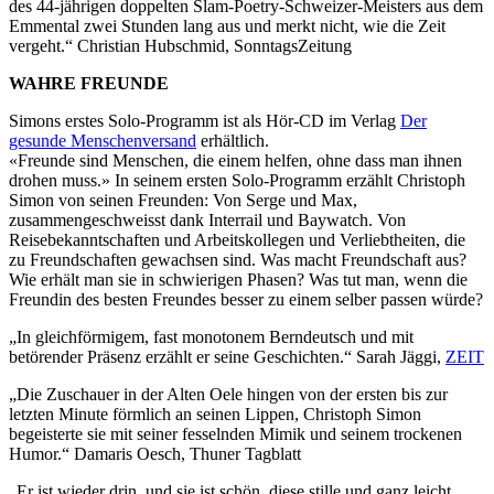
des 44-jährigen doppelten Slam-Poetry-Schweizer-Meisters aus dem
Emmental zwei Stunden lang aus und merkt nicht, wie die Zeit
vergeht.“ Christian Hubschmid, SonntagsZeitung
WAHRE FREUNDE
Simons erstes Solo-Programm ist als Hör-CD im Verlag
Der
gesunde Menschenversand
erhältlich.
«Freunde sind Menschen, die einem helfen, ohne dass man ihnen
drohen muss.» In seinem ersten Solo-Programm erzählt Christoph
Simon von seinen Freunden: Von Serge und Max,
zusammengeschweisst dank Interrail und Baywatch. Von
Reisebekanntschaften und Arbeitskollegen und Verliebtheiten, die
zu Freundschaften gewachsen sind. Was macht Freundschaft aus?
Wie erhält man sie in schwierigen Phasen? Was tut man, wenn die
Freundin des besten Freundes besser zu einem selber passen würde?
„In gleichförmigem, fast monotonem Berndeutsch und mit
betörender Präsenz erzählt er seine Geschichten.“ Sarah Jäggi,
ZEIT
„Die Zuschauer in der Alten Oele hingen von der ersten bis zur
letzten Minute förmlich an seinen Lippen, Christoph Simon
begeisterte sie mit seiner fesselnden Mimik und seinem trockenen
Humor.“ Damaris Oesch, Thuner Tagblatt
„Er ist wieder drin, und sie ist schön, diese stille und ganz leicht