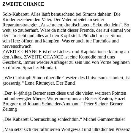
ZWEITE CHANCE
Solo-Kabarett. Alles läuft berauschend bei Simons daheim: Die
Kinder erziehen den Vater. Der Vater arbeitet an seiner
Reparaturstrategie: „Anschreien, draufschlagen, Sekundenleim“. So
weit, so zauberhaft. Wäre da nicht dieser Fremde, der auf einmal vor
der Tür steht und alles auf den Kopf stellt. Plötzlich muss Simon
sein Herz öffnen und kämpfen. Was er auch tut: Furchtlos und
nervenschwach.
ZWEITE CHANCE ist eine Liebes- und Kapitulationserklärung an
den Alltag. ZWEITE CHANCE ist eine Komödie rund ums
Geschenk, immer wieder Anfänger zu sein und von Vorne beginnen
zu dürfen. Sprache: Mundart.
„Wie Christoph Simon über die Gesetze des Universums sinniert, ist
grossartig.“ Lena Rittmeyer, Der Bund
„Der 44-jährige Berner setzt diese und die vielen weiteren Pointen
mit unbewegter Miene. Wir erinnern uns an Buster Keaton, Hazel
Brugger und Johann Schneider-Ammann.“ Peter Steiger, Berner
Zeitung
„Die Kabarett-Überraschung schlechthin.“ Michel Gammenthaler
„Man setzt sich der raffinierten Wortgewalt und ultradichten Präsenz