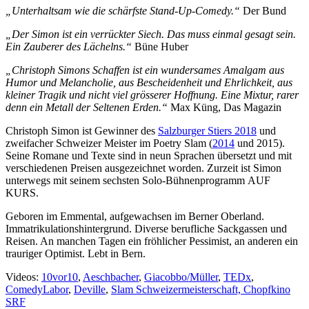
„Unterhaltsam wie die schärfste Stand-Up-Comedy.“
Der Bund
„Der Simon ist ein verrückter Siech. Das muss einmal gesagt sein.
Ein Zauberer des Lächelns.“
Büne Huber
„Christoph Simons Schaffen ist ein wundersames Amalgam aus
Humor und Melancholie, aus Bescheidenheit und Ehrlichkeit, aus
kleiner Tragik und nicht viel grösserer Hoffnung. Eine Mixtur, rarer
denn ein Metall der Seltenen Erden.“
Max Küng, Das Magazin
Christoph Simon ist Gewinner des
Salzburger Stiers 2018
und
zweifacher Schweizer Meister im Poetry Slam (
2014
und 2015).
Seine Romane und Texte sind in neun Sprachen übersetzt und mit
verschiedenen Preisen ausgezeichnet worden. Zurzeit ist Simon
unterwegs mit seinem sechsten Solo-Bühnenprogramm AUF
KURS.
Geboren im Emmental, aufgewachsen im Berner Oberland.
Immatrikulationshintergrund. Diverse berufliche Sackgassen und
Reisen. An manchen Tagen ein fröhlicher Pessimist, an anderen ein
trauriger Optimist. Lebt in Bern.
Videos:
10vor10
,
Aeschbacher
,
Giacobbo/Müller
,
TEDx
,
ComedyLabor
,
Deville
,
Slam Schweizermeisterschaft,
Chopfkino
SRF