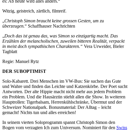
es: Ab heute wird alles anders.“
Witzig, geistreich, zärtlich, filmreif.
„
Christoph Simon braucht keine grossen Gesten, um zu
überzeugen.
“ Schaffhauser Nachrichten
„
Doch das ist genau das, was Simon so einzigartig macht. Das
Erzählen der melancholischen, zuweilen bitteren Realität, verpackt
in meist doch sympathischen Charakteren.“
Vera Urweider, Bieler
Tagblatt
Regie: Manuel Rytz
DER SUBOPTIMIST
Solo-Kabarett. Drei Menschen im VW-Bus: Sie suchen das Gute
und Wahre und finden das Leichte und Katzenkörbe. Der Poet sucht
Antworten. Der alte Hippie macht nicht mehr aus jedem Problem
ein Problem. Und die Hausärztin stiehlt allen die Show. In weiteren
Hauptrollen: Tigerbalsam, Herrenkühlschränke, Übermut und der
Schweizer Nationalpark. Bonusmaterial: Der Alltag – leicht
gemacht! Nichts tun und alles erreichen!
In seinem vierten Soloprogramm spannt Christoph Simon den
Bogen vom verzagten Ich zum Universum. Nominiert für den
Swiss