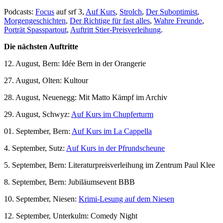
Podcasts:
Focus
auf srf 3,
Auf Kurs
,
Strolch
,
Der Suboptimist
,
Morgengeschichten
,
Der Richtige für fast alles
,
Wahre Freunde
,
Porträt Spasspartout
,
Auftritt Stier-Preisverleihung
.
Die nächsten Auftritte
12. August, Bern: Idée Bern in der Orangerie
27. August, Olten: Kultour
28. August, Neuenegg: Mit Matto Kämpf im Archiv
29. August, Schwyz:
Auf Kurs im Chupferturm
01. September, Bern:
Auf Kurs im La Cappella
4. September, Sutz:
Auf Kurs in der Pfrundscheune
5. September, Bern: Literaturpreisverleihung im Zentrum Paul Klee
8. September, Bern: Jubiläumsevent BBB
10. September, Niesen:
Krimi-Lesung auf dem Niesen
12. September, Unterkulm: Comedy Night