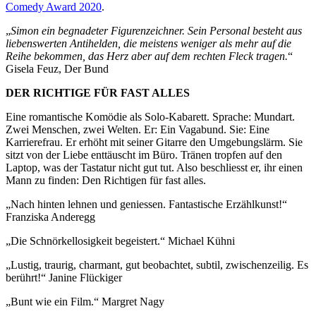
Comedy Award 2020
.
„
Simon ein begnadeter Figurenzeichner. Sein Personal besteht aus
liebenswerten Antihelden, die meistens weniger als mehr auf die
Reihe bekommen, das Herz aber auf dem rechten Fleck tragen.
“
Gisela Feuz, Der Bund
DER RICHTIGE FÜR FAST ALLES
Eine romantische Komödie als Solo-Kabarett. Sprache: Mundart.
Zwei Menschen, zwei Welten. Er: Ein Vagabund. Sie: Eine
Karrierefrau. Er erhöht mit seiner Gitarre den Umgebungslärm. Sie
sitzt von der Liebe enttäuscht im Büro. Tränen tropfen auf den
Laptop, was der Tastatur nicht gut tut. Also beschliesst er, ihr einen
Mann zu finden: Den Richtigen für fast alles.
„Nach hinten lehnen und geniessen. Fantastische Erzählkunst!“
Franziska Anderegg
„Die Schnörkellosigkeit begeistert.“ Michael Kühni
„Lustig, traurig, charmant, gut beobachtet, subtil, zwischenzeilig. Es
berührt!“ Janine Flückiger
„Bunt wie ein Film.“ Margret Nagy