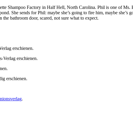
ette Shampoo Factory in Half Hell, North Carolina. Phil is one of Ms. B
all pond. She sends for Phil: maybe she’s going to fire him, maybe she’
n the bathroom door, scared, not sure what to expect.
Verlag erschienen.
s-Verlag erschienen.
nen.
ig erschienen.
nionsverlag
.