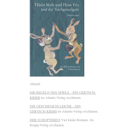
Aktuell:
DIE REGELN DES SPIELS – EIN GERTSCH-
KRIMI
im Atlantis-Verlag erschienen.
DIE GESCHENKTE LEICHE – EIN
GERTSCH-KRIMI
im Atlantis-Verlag erschienen.
DER SUBOPTIMIST
Vier kleine Romane. Im
Knapp-Verlag erschienen.