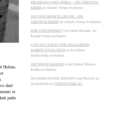
DIE REGELN DES SPIELS – EIN GERTSCH-
KRIMI
im Atlantis-Verlag erschienen.
DIE GESCHENKTE LEICHE – EIN
GERTSCH-KRIMI
im Atlantis-Verlag erschienen.
DER SUBOPTIMIST
Vier kleine Romane. Im
Knapp-Verlag erschienen.
UND DAS NACH VIER MILLIARDEN
JAHREN EVOLUTION
in der Edition
Merkwürdig erschienen.
DIE DINGE DAHEIM
in der Edition Taberna
f Helena,
Kritika erschienen.
her
SPAZIERGÄNGER ZBINDEN und FRANZ als
x
Taschenbuch im
UNIONSVERLAG
.
ess duel
uments in
dark paths