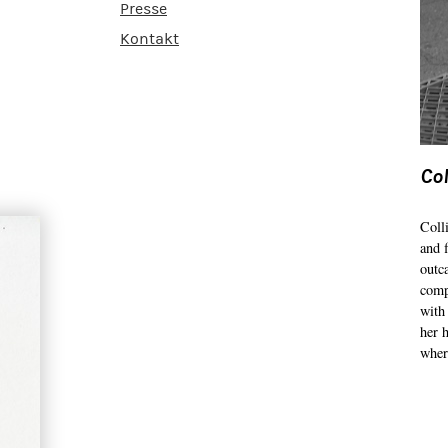
Presse
Kontakt
Col
Coll
and 
outc
comp
with
her 
wher